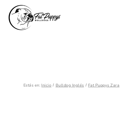
Estás en:
Inicio
Bulldog Inglés
Fat Puppys Zara