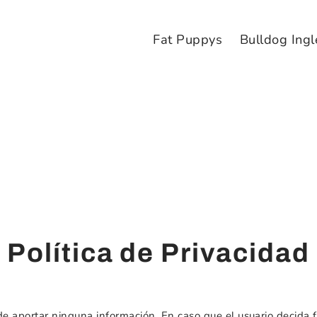
Fat Puppys
Bulldog Ingl
Política de Privacidad
e aportar ninguna información. En caso que el usuario decida fa