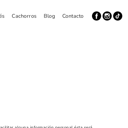
és
Cachorros
Blog
Contacto
cilitar alguna información personal ésta será